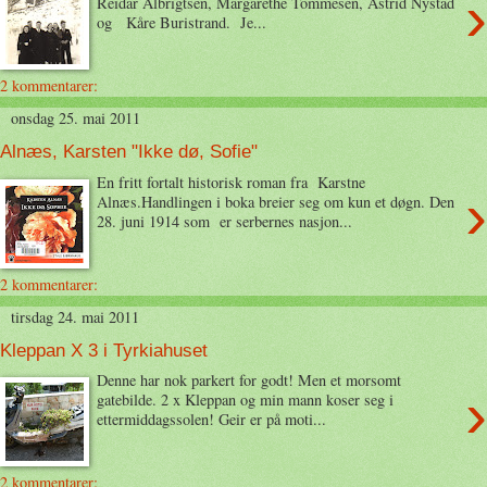
›
Reidar Albrigtsen, Margarethe Tommesen, Astrid Nystad
og Kåre Buristrand. Je...
2 kommentarer:
onsdag 25. mai 2011
Alnæs, Karsten "Ikke dø, Sofie"
En fritt fortalt historisk roman fra Karstne
›
Alnæs.Handlingen i boka breier seg om kun et døgn. Den
28. juni 1914 som er serbernes nasjon...
2 kommentarer:
tirsdag 24. mai 2011
Kleppan X 3 i Tyrkiahuset
Denne har nok parkert for godt! Men et morsomt
›
gatebilde. 2 x Kleppan og min mann koser seg i
ettermiddagssolen! Geir er på moti...
2 kommentarer: