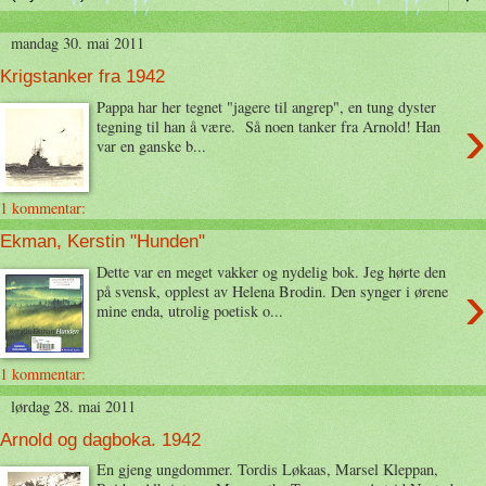
mandag 30. mai 2011
Krigstanker fra 1942
Pappa har her tegnet "jagere til angrep", en tung dyster
›
tegning til han å være. Så noen tanker fra Arnold! Han
var en ganske b...
1 kommentar:
Ekman, Kerstin "Hunden"
Dette var en meget vakker og nydelig bok. Jeg hørte den
›
på svensk, opplest av Helena Brodin. Den synger i ørene
mine enda, utrolig poetisk o...
1 kommentar:
lørdag 28. mai 2011
Arnold og dagboka. 1942
En gjeng ungdommer. Tordis Løkaas, Marsel Kleppan,