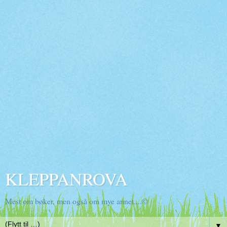
KLEPPANROVA
Mest om bøker, men også om mye annet....©
▼