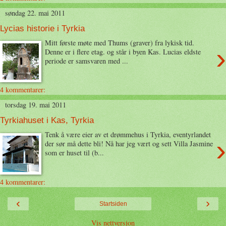
søndag 22. mai 2011
Lycias historie i Tyrkia
Mitt første møte med Thums (graver) fra lykisk tid.
›
Denne er i flere etag. og står i byen Kas. Lucias eldste
periode er samsvaren med ...
4 kommentarer:
torsdag 19. mai 2011
Tyrkiahuset i Kas, Tyrkia
Tenk å være eier av et drømmehus i Tyrkia, eventyrlandet
›
der sør må dette bli! Nå har jeg vært og sett Villa Jasmine
som er huset til (b...
4 kommentarer:
‹
›
Startsiden
Vis nettversjon