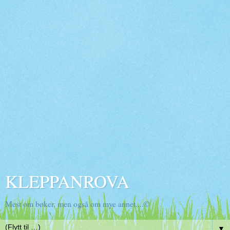
KLEPPANROVA
Mest om bøker, men også om mye annet....©
▼